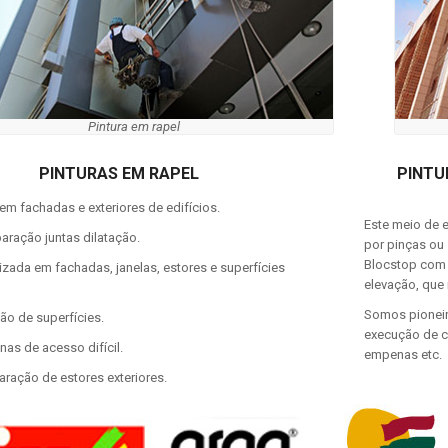
Pintura em rapel
PINTURAS EM RAPEL
PINTU
 em fachadas e exteriores de edifícios.
Este meio de 
aração juntas dilatação.
por pinças ou
Blocstop com 
ada em fachadas, janelas, estores e superfícies
elevação, que
Somos pioneir
ão de superfícies.
execução de c
as de acesso difícil.
empenas etc.
ração de estores exteriores.