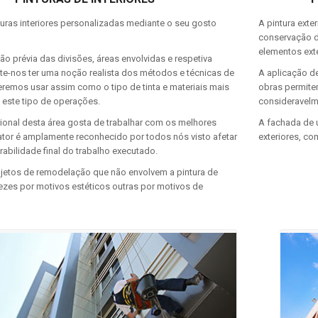
uras interiores personalizadas mediante o seu gosto
A pintura exte
conservação do
elementos exte
ção prévia das divisões, áreas envolvidas e respetiva
ite-nos ter uma noção realista dos métodos e técnicas de
A aplicação de
remos usar assim como o tipo de tinta e materiais mais
obras permite
este tipo de operações.
consideravelm
ional desta área gosta de trabalhar com os melhores
A fachada de 
fator é amplamente reconhecido por todos nós visto afetar
exteriores, co
rabilidade final do trabalho executado.
ojetos de remodelação que não envolvem a pintura de
ezes por motivos estéticos outras por motivos de