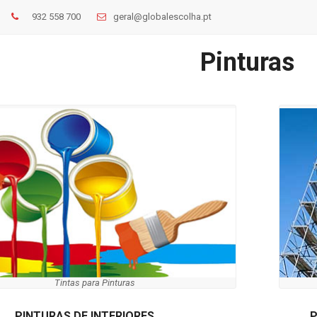
932 558 700
geral@globalescolha.pt
Pinturas
Tintas para Pinturas
PINTURAS DE INTERIORES
P