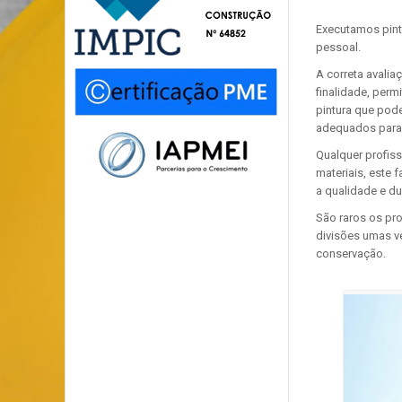
Executamos pint
pessoal.
A correta avalia
finalidade, perm
pintura que pode
adequados para 
Qualquer profiss
materiais, este 
a qualidade e du
São raros os pr
divisões umas v
conservação.