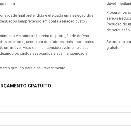
peratura.
viável, median
Procuramos se
ionalidade final pretendida é efetuada uma seleção dos
aéreos (reduçã
adequados sempre tendo em conta a relação custo /
(redução do n
de percussão 
estimento é a primeira barreira de proteção de defesa
ntos exteriores, sendo um dos fatores mais importantes
Se procura um
e um imóvel, visto diminuir consideravelmente a sua
gratuito.
duzindo os custos associados à sua manutenção a
mento gratuito para o seu revestimento
 ORÇAMENTO GRATUITO