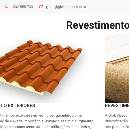
932 558 700
geral@globalescolha.pt
Revestiment
TO EXTERIORES
REVESTIME
timentos exteriores em edifícios, garantindo uma
A GlobalEscol
nal de elevada importância, evitando assim o surgimento
diversificação
ologias comuns associadas às infiltrações, humidades,
nos permite f