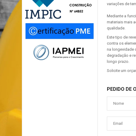
variações de tem
Mediante a func
materiais mais 
qualidade.
Este tipo de rev
contra os eleme
na longevidade d
degradação e re
longo prazo.
Solicite um orça
PEDIDO DE