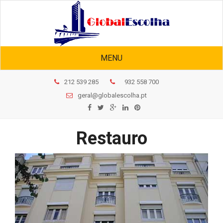
MENU
212 539 285
932 558 700
geral@globalescolha.pt
Restauro